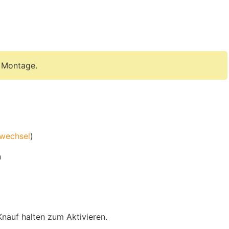
r Montage.
ewechsel
)
n
Knauf halten zum Aktivieren.