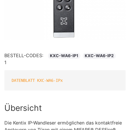
BESTELL-CODES:
KXC-WA6-IP1
KXC-WA6-IP2
1
DATENBLATT KXC-WA6-IPx
Übersicht
Die Kentix IP-Wandleser ermöglichen das kontaktfreie
Ansteuern von Türen mit einem MIFARE® DESFire®