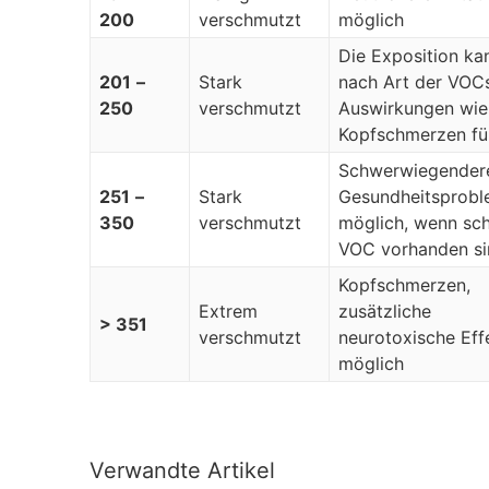
200
verschmutzt
möglich
Die Exposition ka
201
–
Stark
nach Art der VOC
250
verschmutzt
Auswirkungen wie
Kopfschmerzen fü
Schwerwiegender
251
–
Stark
Gesundheitsprob
350
verschmutzt
möglich, wenn sch
VOC vorhanden si
Kopfschmerzen,
Extrem
zusätzliche
> 351
verschmutzt
neurotoxische Eff
möglich
Verwandte Artikel