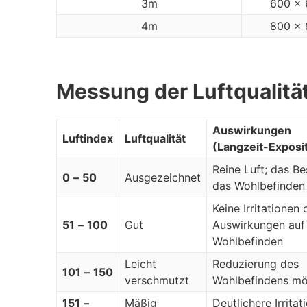
3m
600 x 
4m
800 x 
Messung der Luftqualitä
Auswirkungen
Luftindex
Luftqualität
(Langzeit-Exposi
Reine Luft; das Be
0
–
50
Ausgezeichnet
das Wohlbefinden
Keine Irritationen 
51
–
100
Gut
Auswirkungen auf
Wohlbefinden
Leicht
Reduzierung des
101
–
150
verschmutzt
Wohlbefindens mö
151
–
Mäßig
Deutlichere Irritat