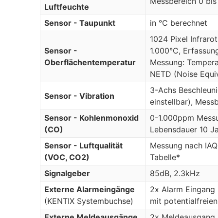
Messbereich 0 bis
Luftfeuchte
Sensor - Taupunkt
in °C berechnet
1024 Pixel Infrar
Sensor -
1.000°C, Erfassung
Oberflächentemperatur
Messung: Tempera
NETD (Noise Equiv
3-Achs Beschleuni
Sensor - Vibration
einstellbar), Mess
Sensor - Kohlenmonoxid
0-1.000ppm Messu
(CO)
Lebensdauer 10 J
Sensor - Luftqualität
Messung nach IAQ 
(VOC, CO2)
Tabelle*
Signalgeber
85dB, 2.3kHz
Externe Alarmeingänge
2x Alarm Eingang (
(KENTIX Systembuchse)
mit potentialfrei
Externe Meldeausgänge
2x Meldeausgang (