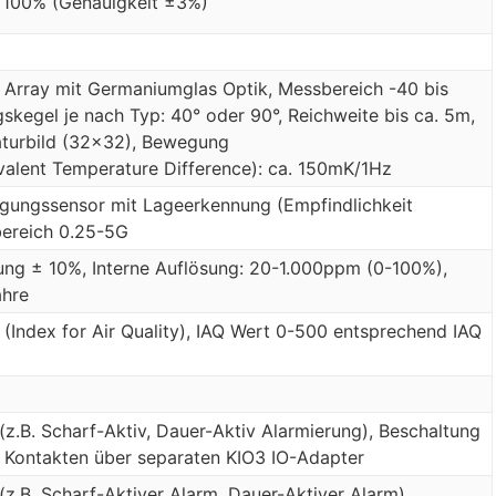
 100% (Genauigkeit ±3%)
ot Array mit Germaniumglas Optik, Messbereich -40 bis
skegel je nach Typ: 40° oder 90°, Reichweite bis ca. 5m,
turbild (32×32), Bewegung
alent Temperature Difference): ca. 150mK/1Hz
gungssensor mit Lageerkennung (Empfindlichkeit
bereich 0.25-5G
ng ± 10%, Interne Auflösung: 20-1.000ppm (0-100%),
ahre
(Index for Air Quality), IAQ Wert 0-500 entsprechend IAQ
z.B. Scharf-Aktiv, Dauer-Aktiv Alarmierung), Beschaltung
en Kontakten über separaten KIO3 IO-Adapter
z.B. Scharf-Aktiver Alarm, Dauer-Aktiver Alarm),