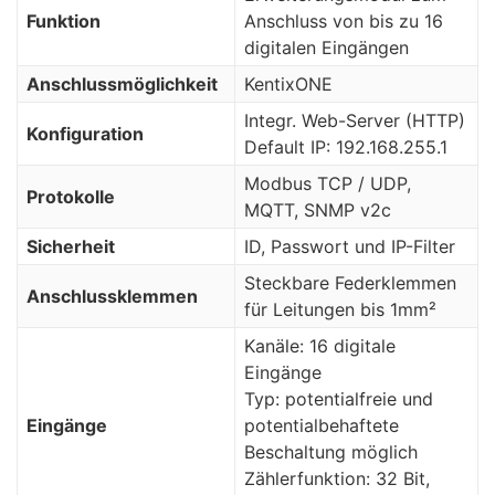
Funktion
Anschluss von bis zu 16
digitalen Eingängen
Anschlussm
ö
glichkeit
KentixONE
Integr. Web-Server (HTTP)
Konfiguration
Default IP: 192.168.255.1
Modbus TCP / UDP,
Protokolle
MQTT, SNMP v2c
Sicherheit
ID, Passwort und IP-Filter
Steckbare Federklemmen
Anschlussklemmen
für Leitungen bis 1mm²
Kanäle: 16 digitale
Eingänge
Typ: potentialfreie und
Eing
ä
nge
potentialbehaftete
Beschaltung möglich
Zählerfunktion: 32 Bit,