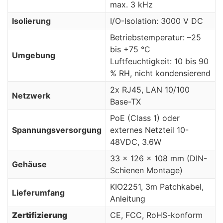
max. 3 kHz
Isolierung
I/O-Isolation: 3000 V DC
Betriebstemperatur: –25
bis +75 °C
Umgebung
Luftfeuchtigkeit: 10 bis 90
% RH, nicht kondensierend
2x RJ45, LAN 10/100
Netzwerk
Base-TX
PoE (Class 1) oder
Spannungsversorgung
externes Netzteil 10-
48VDC, 3.6W
33 x 126 x 108 mm (DIN-
Geh
ä
use
Schienen Montage)
KIO2251, 3m Patchkabel,
Lieferumfang
Anleitung
Zertifizierung
CE, FCC, RoHS-konform