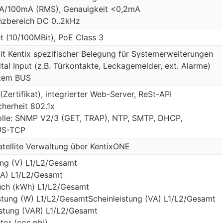
/100mA (RMS), Genauigkeit <0,2mA
nzbereich DC 0..2kHz
t (10/100MBit), PoE Class 3
t Kentix spezifischer Belegung für Systemerweiterungen
ital Input (z.B. Türkontakte, Leckagemelder, ext. Alarme)
stem BUS
Zertifikat), integrierter Web-Server, ReSt-API
cherheit 802.1x
olle: SNMP V2/3 (GET, TRAP), NTP, SMTP, DHCP,
S-TCP
tellite Verwaltung über KentixONE
ng (V) L1/L2/Gesamt
(A) L1/L2/Gesamt
uch (kWh) L1/L2/Gesamt
stung (W) L1/L2/GesamtScheinleistung (VA) L1/L2/Gesamt
istung (VAR) L1/L2/Gesamt
tor (cos phi)