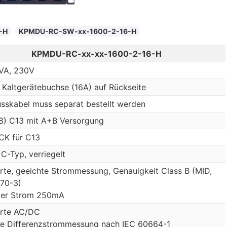
-H
KPMDU-RC-SW-xx-1600-2-16-H
KPMDU-RC-xx-xx-1600-2-16-H
VA, 230V
Kaltgerätebuchse (16A) auf Rückseite
sskabel muss separat bestellt werden
 8) C13 mit A+B Versorgung
CK für C13
C-Typ, verriegelt
erte, geeichte Strommessung, Genauigkeit Class B (MID,
70-3)
ler Strom 250mA
erte AC/DC
ive Differenzstrommessung nach IEC 60664-1