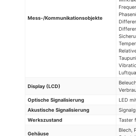
Freque
Phasen
Mess-/Kommunikationsobjekte
Differ
Differ
Sicheru
Temper
Relativ
Taupun
Vibrati
Luftqua
Beleuch
Display (LCD)
Verbra
Optische Signalisierung
LED mit
Akustische Signalisierung
Signalg
Werkszustand
Taster 
Blech, 
Gehäuse