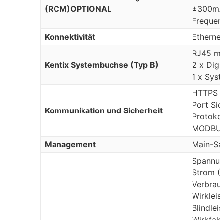
(RCM)
OPTIONAL
±300mA
Freque
Konnektivität
Etherne
RJ45 mi
Kentix Systembuchse (Typ B)
2 x Dig
1 x Sy
HTTPS (
Port Si
Kommunikation und Sicherheit
Protok
MODBU
Management
Main-Sa
Spannu
Strom 
Verbra
Wirklei
Blindle
Wirkfak