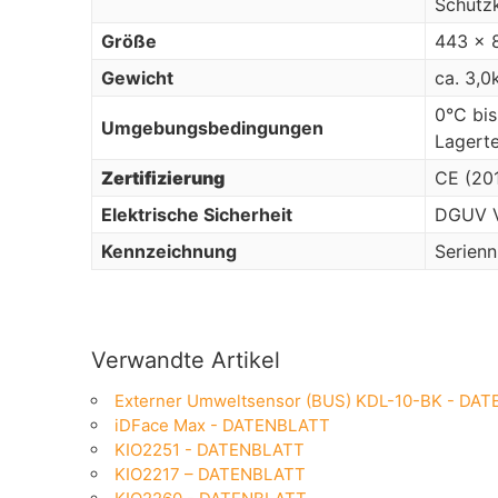
Schutzk
Größe
443 x 
Gewicht
ca. 3,0
0°C bis
Umgebungsbedingungen
Lagert
Zertifizierung
CE (20
Elektrische Sicherheit
DGUV V
Kennzeichnung
Serien
Verwandte Artikel
Externer Umweltsensor (BUS) KDL-10-BK - DA
iDFace Max - DATENBLATT
KIO2251 - DATENBLATT
KIO2217 – DATENBLATT