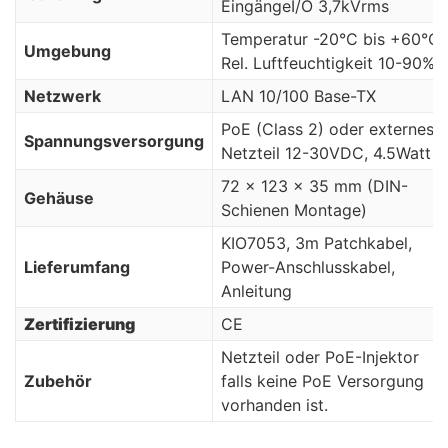
EingängeI/O 3,7kVrms
Temperatur -20°C bis +60°C
Umgebung
Rel. Luftfeuchtigkeit 10-90%
Netzwerk
LAN 10/100 Base-TX
PoE (Class 2) oder externes
Spannungsversorgung
Netzteil 12-30VDC, 4.5Watt
72 x 123 x 35 mm (DIN-
Geh
ä
use
Schienen Montage)
KIO7053, 3m Patchkabel,
Lieferumfang
Power-Anschlusskabel,
Anleitung
Zertifizierung
CE
Netzteil oder PoE-Injektor
Zubeh
ö
r
falls keine PoE Versorgung
vorhanden ist.