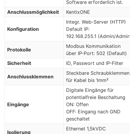
Software erforderlich ist.
Anschlussm
ö
glichkeit
KentixONE
Integr. Web-Server (HTTP)
Konfiguration
Default IP:
192.168.255.1 (Admin/Admin)
Modbus Kommunikation
Protokolle
über IP-Port: 502 (Default)
Sicherheit
ID, Passwort und IP-Filter
Steckbare Schraubklemmen
Anschlussklemmen
für Kabel bis 1mm²
Digitale Eingänge für
potentialfreie Beschaltung
Eing
ä
nge
ON: Offen
OFF: Eingang nach GND
geschaltet
Ethernet 1,5kVDC
Isolierung