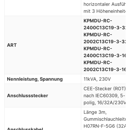
horizontaler Ausführ
mit 3 Höheneinheite
KPMDU-RC-
2400C13C19-3-32
KPMDU-RC-
2002C13C19-3-32
ART
KPMDU-RC-
2400C13C19-3-16
KPMDU-RC-
2002C13C19-3-16-
Nennleistung, Spannung
11kVA, 230V
CEE-Stecker (ROT)
Anschlussstecker
nach IEC60309, 5-
polig, 16/32A/230V
Länge 3m,
Gummischlauchleitu
H07RN-F-5G6 (32A)
Anschlusskabel