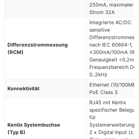
250mA, maximaler
Strom 32A
Integrierte AC/DC
sensitive
Differenzstrommess
Differenzstrommessung
nach IEC 60664-1,
(RCM)
±300mA/100mA (RM
Genauigkeit <0,2mA
Frequenzbereich DC
0..2kHz
Ethernet (10/100MBit
Konnektivität
PoE Class 3
RJ45 mit Kentix
spezifischer Belegun
für
Kentix Systembuchse
Systemerweiterunge
(Typ B)
2 x Digital Input (z.B.