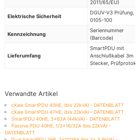
2011/65/EU)
DGUV-V3 Prüfung, 
Elektrische Sicherheit
0105-100
Seriennummer
Kennzeichnung
(Barcode)
SmartPDU mit
Lieferumfang
Anschlußkabel 3m u
Stecker, Prüfprotokol
Verwandte Artikel
cXale SmartPDU 40HE, (bis 22kVA) - DATENBLATT
cXale SmartPDU 47HE, (bis 22kVA) - DATENBLATT
SmartPDU 40HE, 3×63A (44kVA) - DATENBLATT
Passive PDU 40HE, 1/3×16/32A (bis 22kVA) -
DATENBLATT
Dual SmartPDU 2HE, 2×10/16A (bis 2x 3.6kVA) -