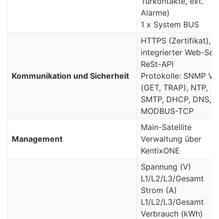
Türkontakte, ext.
Alarme)
1 x System BUS
HTTPS (Zertifikat),
integrierter Web-Serv
ReSt-API
Kommunikation und Sicherheit
Protokolle: SNMP V2
(GET, TRAP), NTP,
SMTP, DHCP, DNS,
MODBUS-TCP
Main-Satellite
Management
Verwaltung über
KentixONE
Spannung (V)
L1/L2/L3/Gesamt
Strom (A)
L1/L2/L3/Gesamt
Verbrauch (kWh)