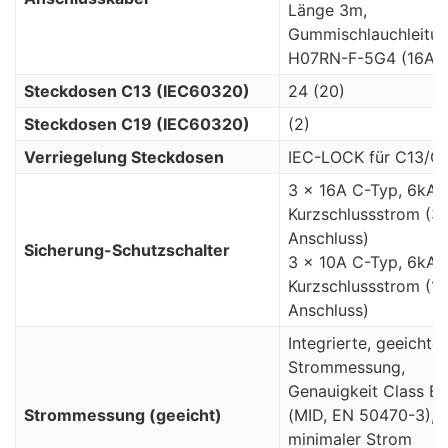
Länge 3m,
Gummischlauchleitu
H07RN-F-5G4 (16A)
Steckdosen C13 (IEC60320)
24 (20)
Steckdosen C19 (IEC60320)
(2)
Verriegelung Steckdosen
IEC-LOCK für C13/C
3 x 16A C-Typ, 6kA
Kurzschlussstrom (3
Anschluss)
Sicherung-Schutzschalter
3 x 10A C-Typ, 6kA
Kurzschlussstrom (1
Anschluss)
Integrierte, geeichte
Strommessung,
Genauigkeit Class B
Strommessung (geeicht)
(MID, EN 50470-3),
minimaler Strom