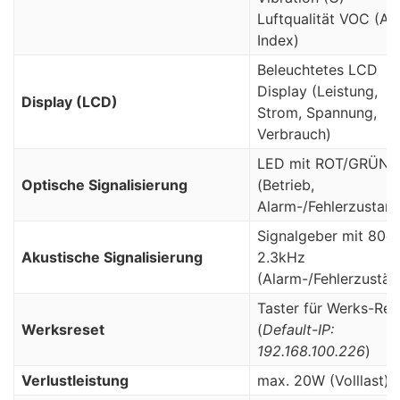
Luftqualität VOC (AI
Index)
Beleuchtetes LCD
Display (Leistung,
Display (LCD)
Strom, Spannung,
Verbrauch)
LED mit ROT/GRÜN
Optische Signalisierung
(Betrieb,
Alarm-/Fehlerzustand
Signalgeber mit 80dB
Akustische Signalisierung
2.3kHz
(Alarm-/Fehlerzustän
Taster für Werks-Res
Werksreset
(
Default-IP:
192.168.100.226
)
Verlustleistung
max. 20W (Volllast)