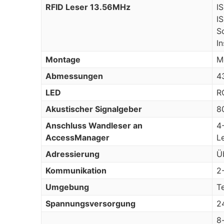
RFID Leser 13.56MHz
I
I
S
I
Montage
M
Abmessungen
4
LED
R
Akustischer Signalgeber
8
Anschluss Wandleser an
4
AccessManager
L
Adressierung
Ü
Kommunikation
2
Umgebung
T
Spannungsversorgung
2
8