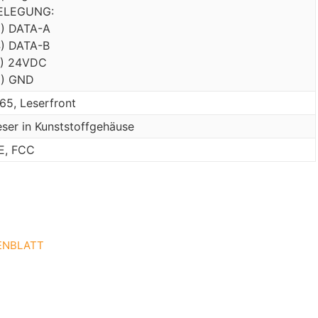
ELEGUNG:
3) DATA-A
4) DATA-B
7) 24VDC
8) GND
P65, Leserfront
eser in Kunststoffgehäuse
E, FCC
TENBLATT