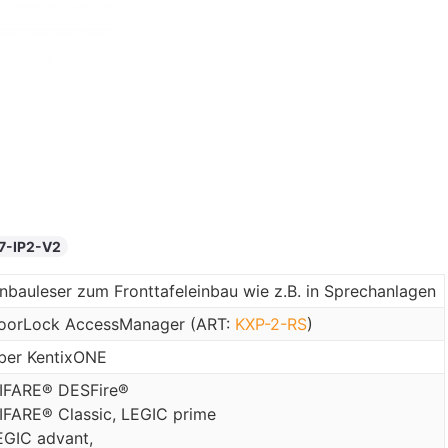
-IP2-V2
inbauleser zum Fronttafeleinbau wie z.B. in Sprechanlagen
oorLock AccessManager (ART:
KXP-2-RS
)
ber KentixONE
IFARE® DESFire®
IFARE® Classic, LEGIC prime
EGIC advant,