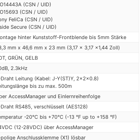
SO14443A (CSN / UID)
SO15693 (CSN / UID)
ony FeliCa (CSN / UID)
nside Secure (CSN / UID)
ontage hinter Kunststoff-Frontblende bis 5mm Stärke
3,3 mm x 46,6 mm x 23 mm (3,17 x 3,17 x1,44 Zoll)
OT, GRÜN, GELB
0dB, 2.3kHz
-Draht Leitung (Kabel: J-Y(ST)Y, 2x2x0.8)
eitungslänge bis zu max. 500m
ber AccessManager und Einlernreihenfolge
-Draht RS485, verschlüsselt (AES128)
emperatur -20°C bis +70°C (-13 °F up to +158 °F)
4VDC (12-28VDC) über AccessManager
-polige Anschlussklemme (X1) lösbar