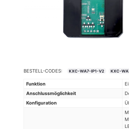
BESTELL-CODES:
KXC-WA7-IP1-V2
KXC-WA7
Funktion
E
Anschlussmöglichkeit
D
Konfiguration
Ü
M
M
L