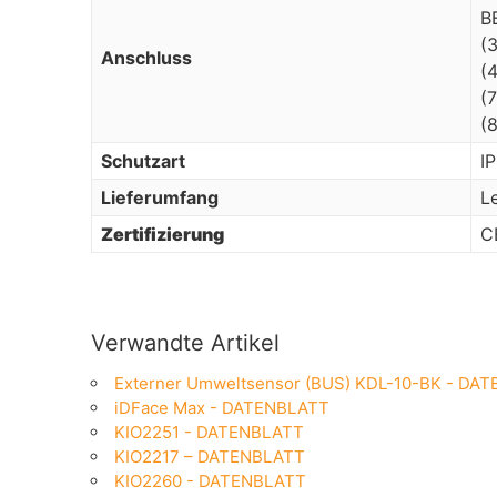
B
(
Anschluss
(
(
(
Schutzart
I
Lieferumfang
L
Zertifizierung
C
Verwandte Artikel
Externer Umweltsensor (BUS) KDL-10-BK - DA
iDFace Max - DATENBLATT
KIO2251 - DATENBLATT
KIO2217 – DATENBLATT
KIO2260 - DATENBLATT