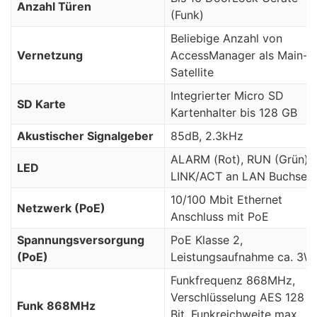
Anzahl Türen
(Funk)
Beliebige Anzahl von
Vernetzung
AccessManager als Main-
Satellite
Integrierter Micro SD
SD Karte
Kartenhalter bis 128 GB
Akustischer Signalgeber
85dB, 2.3kHz
ALARM (Rot), RUN (Grün),
LED
LINK/ACT an LAN Buchse
10/100 Mbit Ethernet
Netzwerk (PoE)
Anschluss mit PoE
Spannungsversorgung
PoE Klasse 2,
(PoE)
Leistungsaufnahme ca. 3W
Funkfrequenz 868MHz,
Verschlüsselung AES 128
Funk
868MHz
Bit, Funkreichweite max.