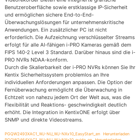
Benutzeroberfläche sowie erstklassige IP-Sicherheit
und ermöglichen sichere End-to-End-
Überwachungslösungen für unternehmenskritische
Anwendungen. Ein zusätzlicher PC ist nicht
erforderlich. Die Aufzeichnung verschlüsselter Streams
erfolgt für alle AI-fähigen i-PRO Kameras gemäß dem
FIPS 140-2 Level 3 Standard. Darüber hinaus sind die i-
PRO NVRs NDAA-konform.
Durch die Skalierbarkeit der i-PRO NVRs können Sie Ihr
Kentix Sicherheitssystem problemlos an Ihre
individuellen Anforderungen anpassen. Die Option der
Fernüberwachung ermöglicht die Überwachung in
Echtzeit von nahezu jedem Ort der Welt aus, was die
Flexibilität und Reaktions- geschwindigkeit deutlich
erhöht. Die Integration in KentixONE erfolgt über
SNMP und direkte Videostreams.
PGQW2493XAC1_WJ-NU_WJ-NXx10_EasyStart_en
Herunterladen
PGQW2464YAC1_WJ-NU_WJ-NXx10_guide_en
Herunterladen